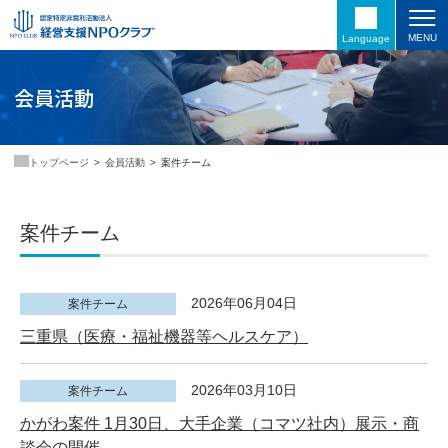
MENU
Language
会員活動
会員活動
案件チーム
トップページ
案件チーム
2026年06月04日
案件チーム
三重県（医療・福祉機器等ヘルスケア）
2026年03月10日
案件チーム
かがわ案件 1月30日、大手企業（コマツ社内）展示・商
談会の開催