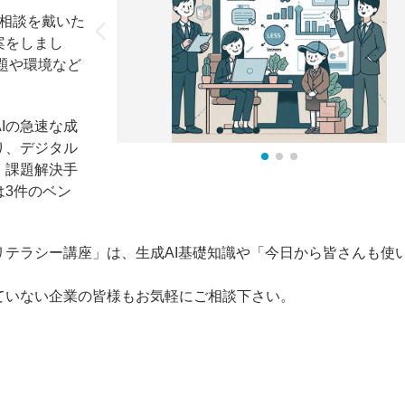
の相談を戴いた
案をしまし
題や環境など
AIの急速な成
り、デジタル
、課題解決手
は3件のベン
テラシー講座」は、生成AI基礎知識や「今日から皆さんも使
ていない企業の皆様もお気軽にご相談下さい。