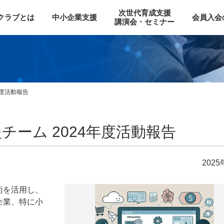
次世代育成支援
Oクラブとは
中小企業支援
会員入会
講演会・セミナー
年度活動報告
ーム 2024年度活動報告
2025
術を活用し、
企業、特に小