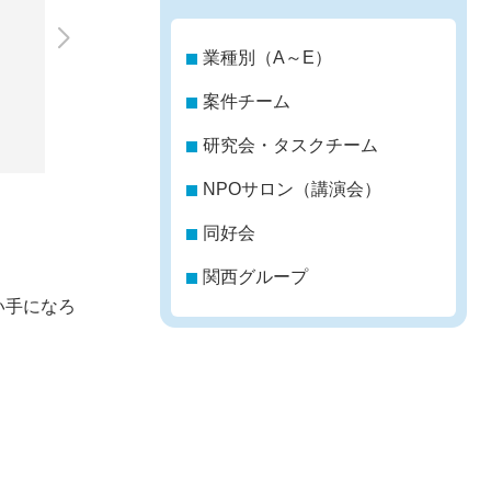
業種別（A～E）
案件チーム
研究会・タスクチーム
NPOサロン（講演会）
出所：第三回デジタルリテラシー講座
同好会
関西グループ
い手になろ