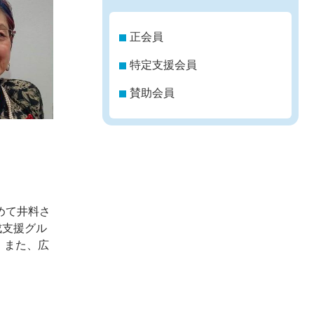
正会員
特定支援会員
賛助会員
めて井料さ
成支援グル
。また、広