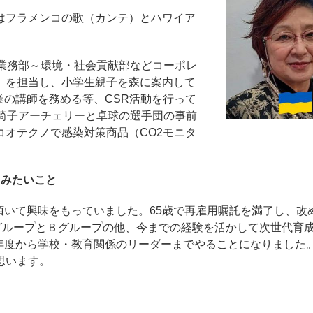
はフラメンコの歌（カンテ）とハワイア
外業務部～環境・社会貢献部などコーポレ
」を担当し、小学生親子を森に案内して
の講師を務める等、CSR活動を行って
車椅子アーチェリーと卓球の選手団の事前
コオテクノで感染対策商品（CO2モニタ
てみたいこと
いて興味をもっていました。65歳で再雇用嘱託を満了し、改
ＡグループとＢグループの他、今までの経験を活かして次世代育
年度から学校・教育関係のリーダーまでやることになりました
思います。