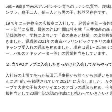
5歳～9歳まで南米アルゼンチン育ちのラテン気質で、趣味
ンフラ。息子二人、孫三人とも男の子。杉並区在住です。
1978年に三井物産の広報室に入社して、経営企画部～海
ート部門に所属。最後の約10年間は社有林「三井物産の森
間伐体験や、学校に出向いて「森の恵みと林業」の出前授業
きました。退職後2021年の東京パラリンピックでチリの
キャンプ受入れの通訳を務めました。現在は週1～2日㈱リ
ー、パルスオキシメーター等）の営業担当をしています。
２
.
当
NPO
クラブに入会したきっかけと入会してからやっ
入社時の上司であった荻田元理事長から前々からお誘いを頂
んに3年前から勧誘されていて2021年に入会しました。
ープで大妻女子短大やサイエンスアゴラの講師も務め、今
報担当として20周年記念誌の作成にも携わっていきたいと