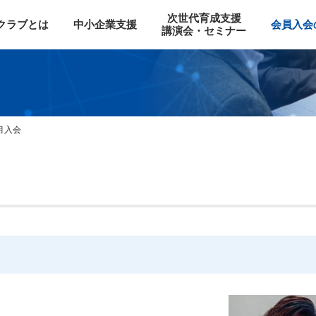
次世代育成支援
Oクラブとは
中小企業支援
会員入会
講演会・セミナー
4月入会