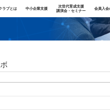
次世代育成支援
Oクラブとは
中小企業支援
会員入会
講演会・セミナー
ツボ