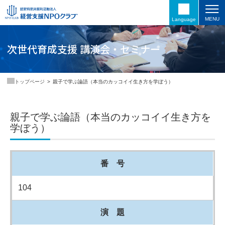
MENU
Language
次世代育成支援 講演会・セミナー
親子で学ぶ論語（本当のカッコイイ生き方を学ぼう）
トップページ
親子で学ぶ論語（本当のカッコイイ生き方を
学ぼう）
番 号
104
演 題