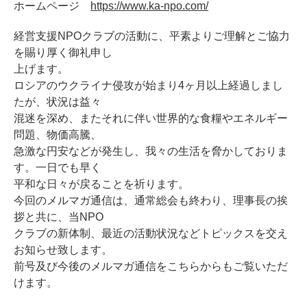
ホームページ
https://www.ka-npo.com/
経営支援NPOクラブの活動に、平素よりご理解とご協力
を賜り厚く御礼申し
上げます。
ロシアのウクライナ侵攻が始まり4ヶ月以上経過しまし
たが、状況は益々
混迷を深め、またそれに伴い世界的な食糧やエネルギー
問題、物価高騰、
急激な円安などが発生し、我々の生活を脅かしておりま
す。一日でも早く
平和な日々が戻ることを祈ります。
今回のメルマガ通信は、通常総会も終わり、理事長の挨
拶と共に、当NPO
クラブの新体制、最近の活動状況などトピックスを交え
お知らせ致します。
前号及び今後のメルマガ通信をこちらからもご覧いただ
けます。