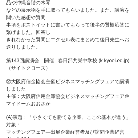
品や沖縄音階の木琴
などの展示物を手に取ってもらいました。また、講演を
聞いた感想や質問
事項をポストイットに書いてもらって後半の質疑応答に
繋げました。回答し
きれなかった質問はエクセル表にまとめて後日先生へお
送りしました。
第143回講演会 開催 - 春日部共栄中学校 (k-kyoei.ed.jp)
（サイトクローズ）
②大阪府信金協会主催ビジネスマッチングフェアで講演
しました
主催：大阪府信用金庫協会ビジネスマッチングフェア＠
マイドームおおさか
(A)演題：「小さくても勝てる企業、ここの基本が違う」
対象：
マッチングフェア―出展企業経営者及び訪問企業経営