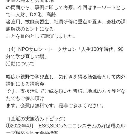
企業の施策と労働市場
の両面から、事例に即して考察。今回はキーワードとし
て、人財、DX化、高齢
者雇用、技能実習生、社員研修に重点を置き、会社の課
題解決のヒントになる
ことを目的として講演しました。
（4）NPOサロン・トークサロン「人生100年時代、90
分で学び直しの場」
活動について
幅広い視野で学び直し、気付きを得る勉強会として内外
講師による講演会
です。支援活動でご縁を頂いた皆様、地域の方々等どな
たでもご参加頂け
ます。会費は無料です。是非ご参加ください。
（直近の実施済みトピック）
①2022年4月 ESG,SDGsとエコシステムの好循環のル
ープ構築を地元金融機関