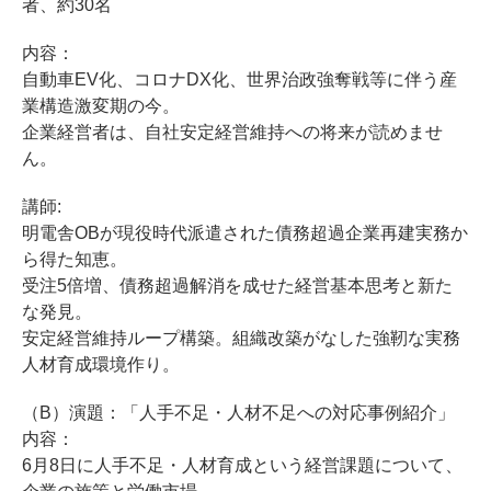
者、約30名
内容：
自動車EV化、コロナDX化、世界治政強奪戦等に伴う産
業構造激変期の今。
企業経営者は、自社安定経営維持への将来が読めませ
ん。
講師:
明電舎OBが現役時代派遣された債務超過企業再建実務か
ら得た知恵。
受注5倍増、債務超過解消を成せた経営基本思考と新た
な発見。
安定経営維持ループ構築。組織改築がなした強靭な実務
人材育成環境作り。
（B）演題：「人手不足・人材不足への対応事例紹介」
内容：
6月8日に人手不足・人材育成という経営課題について、