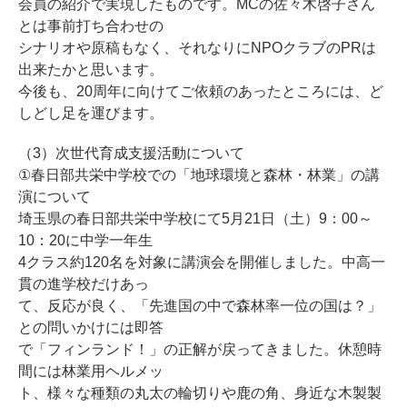
会員の紹介で実現したものです。MCの佐々木啓子さん
とは事前打ち合わせの
シナリオや原稿もなく、それなりにNPOクラブのPRは
出来たかと思います。
今後も、20周年に向けてご依頼のあったところには、ど
しどし足を運びます。
（3）次世代育成支援活動について
①春日部共栄中学校での「地球環境と森林・林業」の講
演について
埼玉県の春日部共栄中学校にて5月21日（土）9：00～
10：20に中学一年生
4クラス約120名を対象に講演会を開催しました。中高一
貫の進学校だけあっ
て、反応が良く、「先進国の中で森林率一位の国は？」
との問いかけには即答
で「フィンランド！」の正解が戻ってきました。休憩時
間には林業用ヘルメッ
ト、様々な種類の丸太の輪切りや鹿の角、身近な木製製