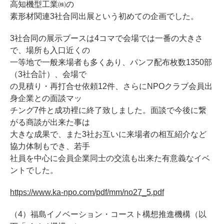
高知機型工業㈱の
素形材関連3社合同出展という初めての企画でした。
3社合同の展示ブースは4コマで会場では一番の大きさ
で、場所も入口近くの
一等地で一般来場者も多くあり、パンフ配布枚数1350部
（3社合計）、会場で
の見積り・再打合せ依頼12件、さらにNPOクラブ会員出
身企業との面談マッ
チング7件と成功裡に終了致しました。面談で今後に繋
がる商談が出来た事は
大きな成果で、また3社お互いに来場者の相互紹介など
協力体制もでき、若手
社員を中心に会員企業同士の交流も出来た有意義なイベ
ントでした。
https://www.ka-npo.com/pdf/mm/no27_5.pdf
（4）福島イノベーション・コースト構想推進機構（以