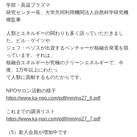
学部・高温プラズマ
研究センター長、大学共同利用機関法人自然科学研究機
構監事
人類とエネルギーの関わりも多く語っていただきまし
た。ビル・ゲイツや
ジェフ・ベゾスが出資するベンチャーが核融合発電を競
っています。それは、
核融合エネルギーが究極のクリーンエネルギーで、今
後、1万年以上にわたっ
て人類に貢献するものだからです。
NPOサロン活動の様子
https://www.ka-npo.com/pdf/mm/no27_6.pdf
これまでの講演リスト
https://www.ka-npo.com/pdf/mm/no27_7.pdf
（5）新入会員が増加中です