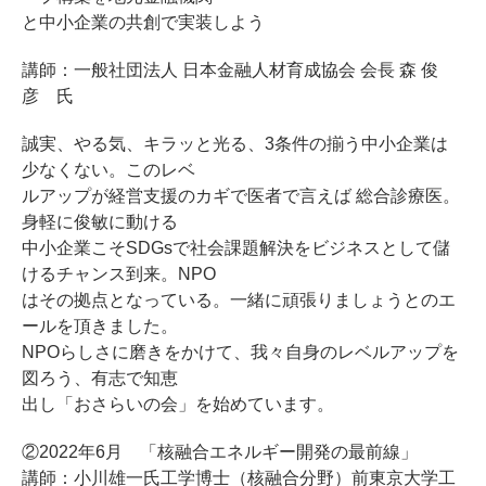
と中小企業の共創で実装しよう
講師：一般社団法人 日本金融人材育成協会 会長 森 俊
彦 氏
誠実、やる気、キラッと光る、3条件の揃う中小企業は
少なくない。このレベ
ルアップが経営支援のカギで医者で言えば 総合診療医。
身軽に俊敏に動ける
中小企業こそSDGsで社会課題解決をビジネスとして儲
けるチャンス到来。NPO
はその拠点となっている。一緒に頑張りましょうとのエ
ールを頂きました。
NPOらしさに磨きをかけて、我々自身のレベルアップを
図ろう、有志で知恵
出し「おさらいの会」を始めています。
②2022年6月 「核融合エネルギー開発の最前線」
講師：小川雄一氏工学博士（核融合分野）前東京大学工