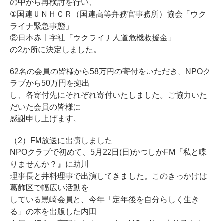
の中から再検討を行い、
①国連ＵＮＨＣＲ（国連高等弁務官事務所）協会「ウク
ライナ緊急事態」
②日本赤十字社「ウクライナ人道危機救援金」
の2か所に決定しました。
62名の会員の皆様から58万円の寄付をいただき、NPOク
ラブから50万円を拠出
し、各寄付先にそれぞれ寄付いたしました。ご協力いた
だいた会員の皆様に
感謝申し上げます。
（2）FM放送に出演しました
NPOクラブで初めて、5月22日(日)かつしかFM『私と喋
りませんか？』に助川
理事長と井料理事で出演してきました。このきっかけは
葛飾区で幅広い活動を
している黒崎会員と、今年「定年後を自分らしく生き
る」の本を出版した内田