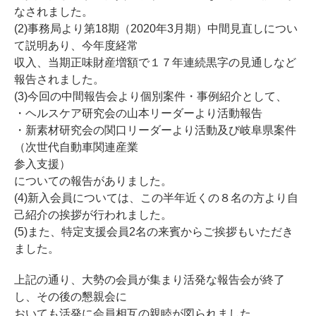
なされました。
(2)事務局より第18期（2020年3月期）中間見直しについ
て説明あり、今年度経常
収入、当期正味財産増額で１７年連続黒字の見通しなど
報告されました。
(3)今回の中間報告会より個別案件・事例紹介として、
・ヘルスケア研究会の山本リーダーより活動報告
・新素材研究会の関口リーダーより活動及び岐阜県案件
（次世代自動車関連産業
参入支援）
についての報告がありました。
(4)新入会員については、この半年近くの８名の方より自
己紹介の挨拶が行われました。
(5)また、特定支援会員2名の来賓からご挨拶もいただき
ました。
上記の通り、大勢の会員が集まり活発な報告会が終了
し、その後の懇親会に
おいても活発に会員相互の親睦が図られました。