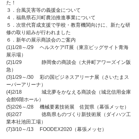
た！
３．台風災害等の義援金について
４．福島県石川町農泊推進事業について
５．次世代育成支援で学校・教育機関向けに、新たな研
修の取り組みが行われました
６．新年の展示商談会のご案内
(1)1/28～/29 ヘルスケアIT展（東京ビッグサイト青海
展示場）
(2)1/29 静岡食の商談会（大井町アワーズイン阪
急）
(3)1/29～/30 彩の国ビジネスアリーナ展（さいたまス
ーパーアリーナ）
(4)2/18 城北夢をかなえる商談会（城北信用金庫
会館6階ホール）
(5)2/26～/28 機械要素技術展 佐賀県（幕張メッセ）
(6)2/27 徳島県ものづくり新技術展（ダイハツ工
業本社池田工場）
(7)3/10～/13 FOODEX2020（幕張メッセ）