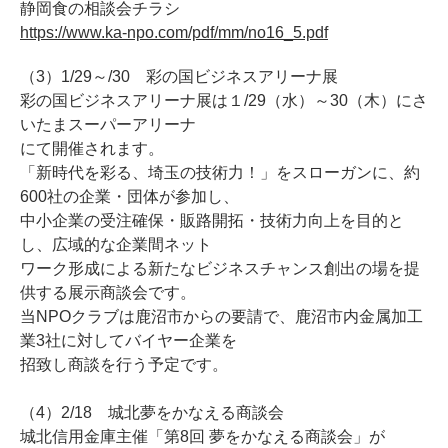
静岡食の相談会チラシ
https://www.ka-npo.com/pdf/mm/no16_5.pdf
（3）1/29～/30 彩の国ビジネスアリーナ展
彩の国ビジネスアリーナ展は１/29（水）～30（木）にさ
いたまスーパーアリーナ
にて開催されます。
「新時代を彩る、埼玉の技術力！」をスローガンに、約
600社の企業・団体が参加し、
中小企業の受注確保・販路開拓・技術力向上を目的と
し、広域的な企業間ネット
ワーク形成による新たなビジネスチャンス創出の場を提
供する展示商談会です。
当NPOクラブは鹿沼市からの要請で、鹿沼市内金属加工
業3社に対してバイヤー企業を
招致し商談を行う予定です。
（4）2/18 城北夢をかなえる商談会
城北信用金庫主催「第8回 夢をかなえる商談会」が