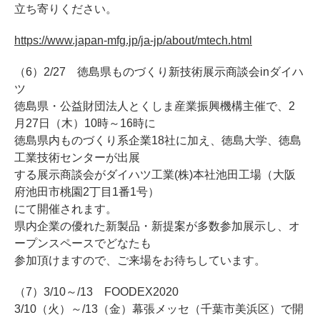
立ち寄りください。
https://www.japan-mfg.jp/ja-jp/about/mtech.html
（6）2/27 徳島県ものづくり新技術展示商談会inダイハ
ツ
徳島県・公益財団法人とくしま産業振興機構主催で、2
月27日（木）10時～16時に
徳島県内ものづくり系企業18社に加え、徳島大学、徳島
工業技術センターが出展
する展示商談会がダイハツ工業(株)本社池田工場（大阪
府池田市桃園2丁目1番1号）
にて開催されます。
県内企業の優れた新製品・新提案が多数参加展示し、オ
ープンスペースでどなたも
参加頂けますので、ご来場をお待ちしています。
（7）3/10～/13 FOODEX2020
3/10（火）～/13（金）幕張メッセ（千葉市美浜区）で開