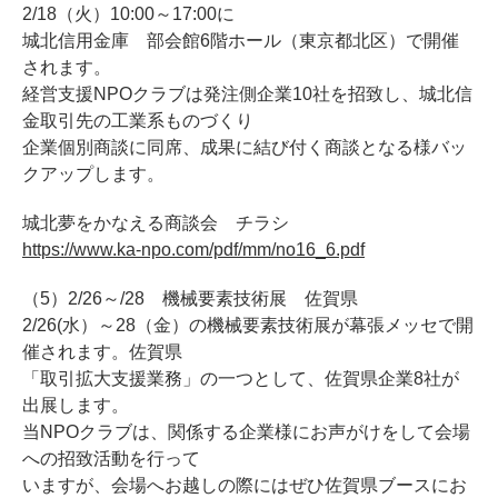
2/18（火）10:00～17:00に
城北信用金庫 部会館6階ホール（東京都北区）で開催
されます。
経営支援NPOクラブは発注側企業10社を招致し、城北信
金取引先の工業系ものづくり
企業個別商談に同席、成果に結び付く商談となる様バッ
クアップします。
城北夢をかなえる商談会 チラシ
https://www.ka-npo.com/pdf/mm/no16_6.pdf
（5）2/26～/28 機械要素技術展 佐賀県
2/26(水）～28（金）の機械要素技術展が幕張メッセで開
催されます。佐賀県
「取引拡大支援業務」の一つとして、佐賀県企業8社が
出展します。
当NPOクラブは、関係する企業様にお声がけをして会場
への招致活動を行って
いますが、会場へお越しの際にはぜひ佐賀県ブースにお