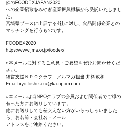
催のFOODEXJAPAN2020
への企業招致をみやぎ産業振興機構から受託いたしまし
た。
宮城県ブースに出展する4社に対し、食品関係企業との
マッチングを行うものです。
FOODEX2020
https://www.jma.or.jp/foodex/
○本メールに対するご意見・ご要望をぜひお聞かせくだ
さい。
経営支援ＮＰＯクラブ メルマガ担当 井料敏和
Email:iryo.toshikazu@ka-npom.com
○本メールは当NPOクラブの会員および関係者でご縁の
有った方にお送りしています。
他にお送りしても差支えない方がいらっしゃいました
ら、お名前・会社名・メール
アドレスをご連絡ください。