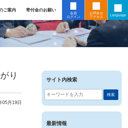
のご案内
寄付金のお願い
会員
お問合せ
Language
ログイン
アクセス
上がり
サイト内検索
検索
年05月19日
最新情報