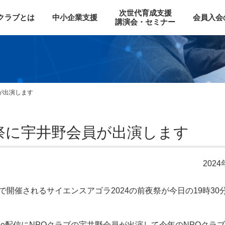
次世代育成支援
Oクラブとは
中小企業支援
会員入会
講演会・セミナー
が出演します
夜祭に宇井野会員が出演します
2024
ルで開催されるサイエンスアゴラ2024の前夜祭が今日の19時30
be配信にNPOクラブの宇井野会員が出演して今年のNPOクラ