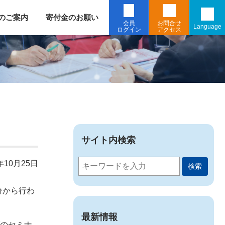
のご案内
寄付金のお願い
会員
お問合せ
Language
ログイン
アクセス
サイト内検索
年10月25日
検索
分から行わ
最新情報
ブのセミナ